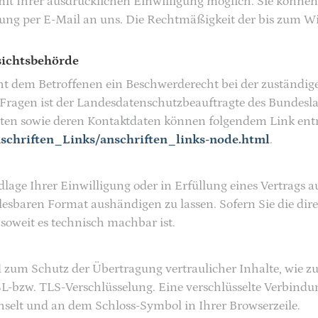
t Ihrer ausdrücklichen Einwilligung möglich. Sie können ei
lung per E-Mail an uns. Die Rechtmäßigkeit der bis zum Wi
sichtsbehörde
eht dem Betroffenen ein Beschwerderecht bei der zuständig
 Fragen ist der Landesdatenschutzbeauftragte des Bundes
ragten sowie deren Kontaktdaten können folgendem Link 
schriften_Links/anschriften_links-node.html
.
lage Ihrer Einwilligung oder in Erfüllung eines Vertrags a
esbaren Format aushändigen zu lassen. Sofern Sie die dir
 soweit es technisch machbar ist.
 zum Schutz der Übertragung vertraulicher Inhalte, wie zu
SSL-bzw. TLS-Verschlüsselung. Eine verschlüsselte Verbindu
chselt und an dem Schloss-Symbol in Ihrer Browserzeile.